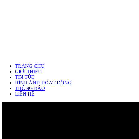
TRANG CHỦ
GIỚI THIỆU
TIN TỨC
HÌNH ẢNH HOẠT ĐỘNG
THÔNG BÁO
LIÊN HỆ